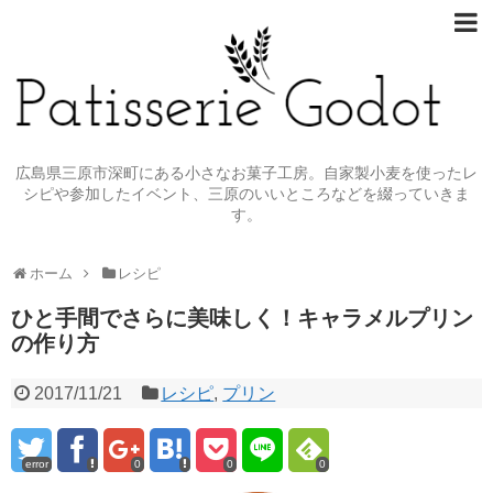
広島県三原市深町にある小さなお菓子工房。自家製小麦を使ったレ
シピや参加したイベント、三原のいいところなどを綴っていきま
す。
ホーム
レシピ
ひと手間でさらに美味しく！キャラメルプリン
の作り方
2017/11/21
レシピ
,
プリン
error
0
0
0